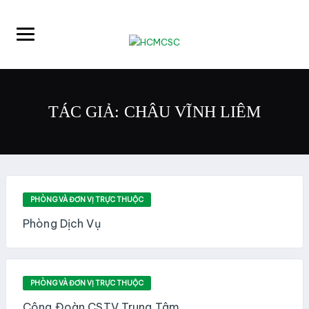
TÁC GIẢ: CHÂU VĨNH
LIÊM
PHÒNG VÀ ĐƠN VỊ TRỰC THUỘC
Phòng Dịch Vụ
PHÒNG VÀ ĐƠN VỊ TRỰC THUỘC
Công Đoàn CSTV Trung Tâm