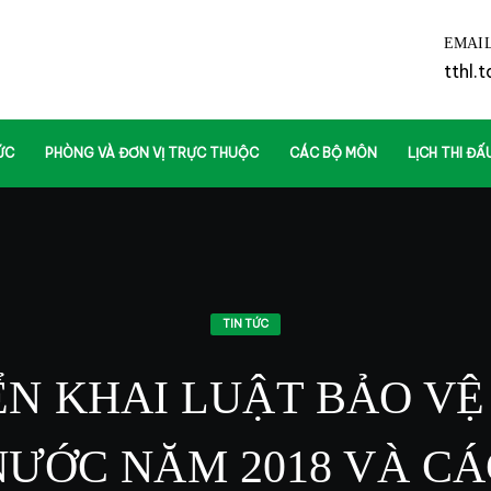
EMAI
tthl.
ỨC
PHÒNG VÀ ĐƠN VỊ TRỰC THUỘC
CÁC BỘ MÔN
LỊCH THI ĐẤ
TIN TỨC
ỂN KHAI LUẬT BẢO VỆ
NƯỚC NĂM 2018 VÀ CÁ