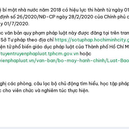
 bí mật nhà nước năm 2018 có hiệu lực thi hành từ ngày 0
 định số 26/2020/NĐ-CP ngày 28/2/2020 của Chính phủ có
ày 01/7/2020.
c văn bản quy phạm pháp luật này được đăng tại trên tran
 Sở Tư pháp theo địa chỉ
https://sotuphap.hochiminhcity.
iện tử phổ biến giáo dục pháp luật của Thành phố Hồ Chí M
/tuyentruyenphapluat.tphcm.gov.vn
hoặc
uvienphapluat.vn/van-ban/bo-may-hanh-chinh/Luat-Ba
ghị các phòng, câu lạc bộ chủ động tìm hiểu, học tập pháp
 cho viên chức và nghiêm túc thực hiện.