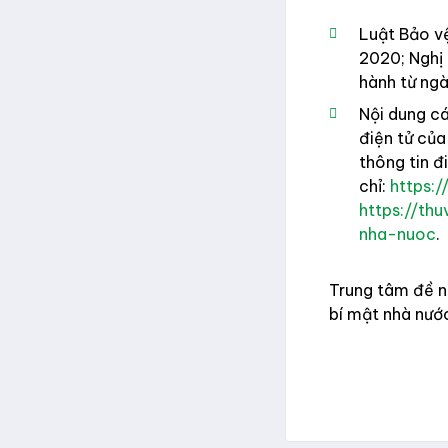
Luật Bảo vệ
2020; Nghị
hành từ ng
Nội dung cá
điện tử của
thông tin đ
chỉ:
https:/
https://th
nha-nuoc
.
Trung tâm đề n
bí mật nhà nước