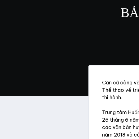
BẢ
Căn cứ công v
Thể thao về tr
thi hành.
Trung tâm Huấ
25 tháng 6 năm
các văn bản hư
năm 2018 và các