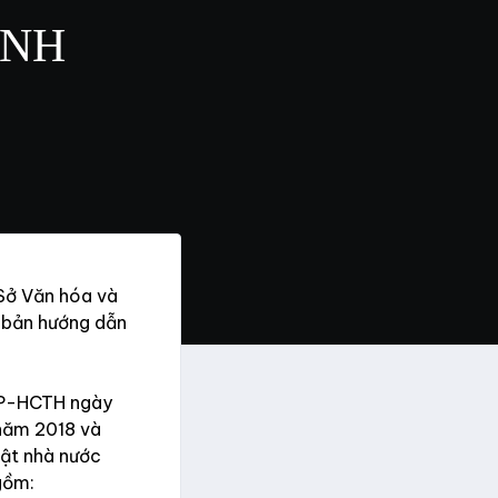
NH
Sở Văn hóa và
n bản hướng dẫn
TP-HCTH ngày
 năm 2018 và
mật nhà nước
gồm: