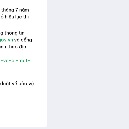
1 tháng 7 năm
 hiệu lực thi
g thông tin
gov.vn
và cổng
inh theo địa
o-ve-bi-mat-
 luật về bảo vệ