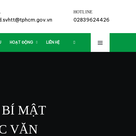
L
HOTLINE
td.svhtt@tphcm.gov.vn
02839624426
U
HOẠT ĐỘNG
LIÊN HỆ
 BÍ MẬT
C VĂN