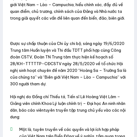
giới Việt Nam – Lào – Campuchia, hiểu chính xác, đầy đủ về
quan điểm, chủ trương, chính sách của Đảng và Nhà nước ta
trong giải quyết các vấn đề liên quan đến biển, đảo, biên giới.
Được sự chấp thuận của Chi ủy chi bộ, sáng ngày 19/6/2020
Trung tâm Huấn luyện và Thi đấu TDTT phối hợp cùng Công
đoàn CSTV, Đoàn TN Trung tâm thực hiện kế hoạch số
28/KH-TTTTTP-CĐCSTV ngày 28/5/2020 về tổ chức
Hội
nghị sinh hoạt chuyên đề năm 2020
“Hoàng Sa – Trường Sa là
của chúng ta” và “Biên giới Việt Nam – Lào – Campuchia” với
300 người tham dự.
Hội nghị do Đồng chí Thiếu tá, Tiến sĩ Lê Hoàng Việt Lâm –
Giảng viên chính Khoa Lý luận chính trị – Đại học An ninh nhân
dân, báo cáo viêntuyên truyền tập trung chủ yếu vào các nội
dung:
Một là, tuyên truyền về các quyền và lợi ích hợp pháp
của Việt Nam trên Biển Đông;
về ý nghĩa, tầm quan trọng