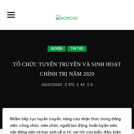
SỰ KIỆN
TIN TỨC
TỔ CHỨC TUYÊN TRUYỀN VÀ SINH HOẠT
CHÍNH TRỊ NĂM
2020
372
43
0
02/07/2020
Nhằm tiếp tục tuyên truyền, nâng cao nhận thức trong đảng
viên, công chức, viên chức, người lao động, huấn luyện viên,
vận động viên và học sinh về vị trí, vai trò của biển, đảo; biên