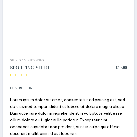
SHIRTS AND HOODIES
SPORTING SHIRT
£
40.00
4.00
1
trên 5
dựa
DESCRIPTION
trên
đánh
giá
Lorem ipsum dolor sit amet, consectetur adipisicing elit, sed
do eiusmod tempor ididunt ut labore et dolore magna aliqua.
Duis aute irure dolor in reprehenderit in voluptate velit esse
cillum dolore eu fugiat nulla pariatur. Excepteur sint
occaecat cupidatat non proident, sunt in culpa qui officia
deserunt mollit anim id est laborum.