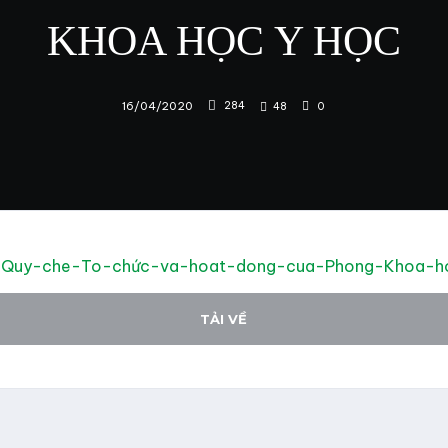
KHOA HỌC Y
HỌC
16/04/2020
284
48
0
Quy-che-To-chức-va-hoat-dong-cua-Phong-Khoa-
TẢI VỀ