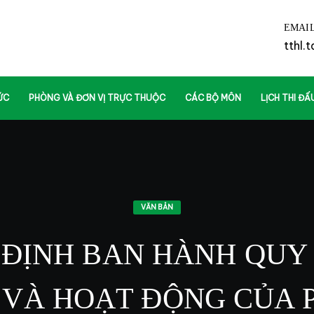
EMAI
tthl.
ỨC
PHÒNG VÀ ĐƠN VỊ TRỰC THUỘC
CÁC BỘ MÔN
LỊCH THI ĐẤ
VĂN BẢN
ĐỊNH BAN HÀNH QUY
 VÀ HOẠT ĐỘNG CỦA 