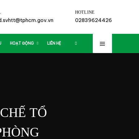
L
HOTLINE
td.svhtt@tphcm.gov.vn
02839624426
U
HOẠT ĐỘNG
LIÊN HỆ
 CHẾ TỔ
PHÒNG