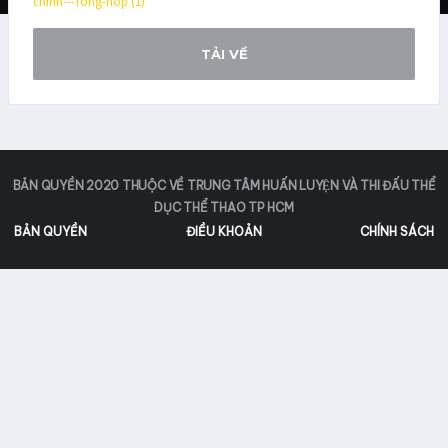
chinh---Tong-hop (1)
TẢI VỀ
BẢN QUYỀN 2020 THUỘC VỀ TRUNG TÂM HUẤN LUYỆN VÀ THI ĐẤU THỂ
DỤC THỂ THAO TP HCM
BẢN QUYỀN
ĐIỀU KHOẢN
CHÍNH SÁCH