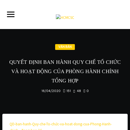
VĂN BẢN
QUYẾT ĐỊNH BAN HÀNH QUY CHẾ TỔ CHỨC
VÀ HOẠT ĐỘNG CỦA PHÒNG HÀNH CHÍNH
TỔNG
HỢP
151
48
0
16/04/2020
QD-ban-hanh-Quy-che-To-chức-va-hoat-dong-cua-Phong-Hanh-