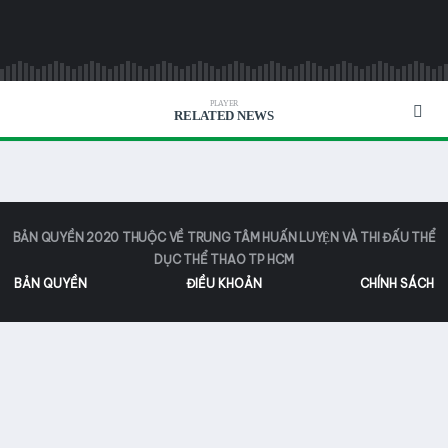
PLAYER
RELATED NEWS
BẢN QUYỀN 2020 THUỘC VỀ TRUNG TÂM HUẤN LUYỆN VÀ THI ĐẤU THỂ
DỤC THỂ THAO TP HCM
BẢN QUYỀN
ĐIỀU KHOẢN
CHÍNH SÁCH