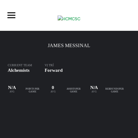
JAMES MESSINAL
CURRENT TEAM
VỊ TRÍ
Alchemists
Forward
N/A
0
N/A
POINTS PER
ASSISTS PER
REBOUNDS PER
AVG
AVG
AVG
GAME
GAME
GAME