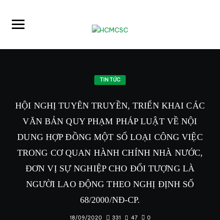
TIN TỨC
HỘI NGHỊ TUYÊN TRUYỀN, TRIỂN KHAI CÁC
VĂN BẢN QUY PHẠM PHÁP LUẬT VỀ NỘI
DUNG HỢP ĐỒNG MỘT SỐ LOẠI CÔNG VIỆC
TRONG CƠ QUAN HÀNH CHÍNH NHÀ NƯỚC,
ĐƠN VỊ SỰ NGHIỆP CHO ĐỐI TƯỢNG LÀ
NGƯỜI LAO ĐỘNG THEO NGHỊ ĐỊNH SỐ
68/2000/NĐ-CP.
331
47
0
18/09/2020